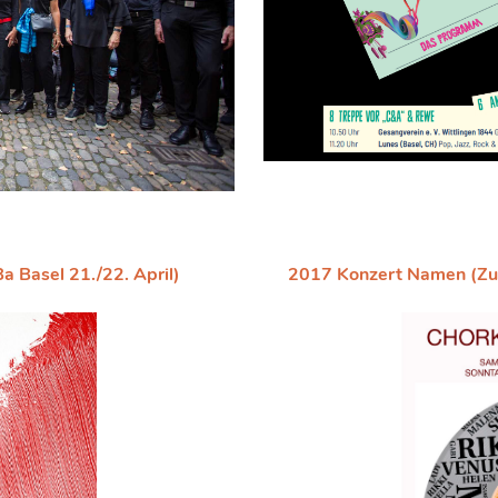
a Basel 21./22. April)
2017 Konzert Namen (Zunf