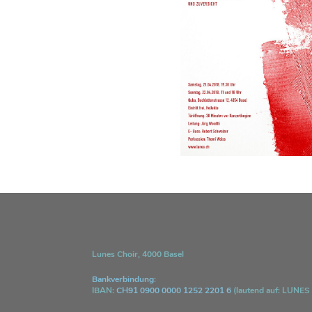
Lunes Choir, 4000 Basel
Bankverbindung
:
IBAN:
CH91 0900 0000 1252 2201 6
(lautend auf: LUNES 